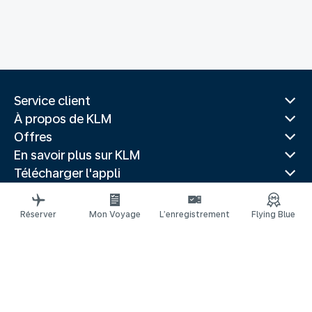
Service client
À propos de KLM
Offres
En savoir plus sur KLM
Télécharger l'appli
Sites Web associés
Guides de voyage
Réserver
Mon Voyage
L’enregistrement
Flying Blue
Destinations les plus populaires
Pays les plus populaires
Itinéraires tendance