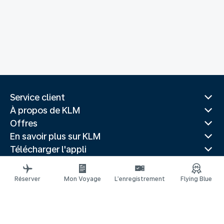
Service client
À propos de KLM
Offres
En savoir plus sur KLM
Télécharger l'appli
Sites Web associés
Guides de voyage
Réserver
Mon Voyage
L’enregistrement
Flying Blue
Destinations les plus populaires
Pays les plus populaires
Itinéraires tendance