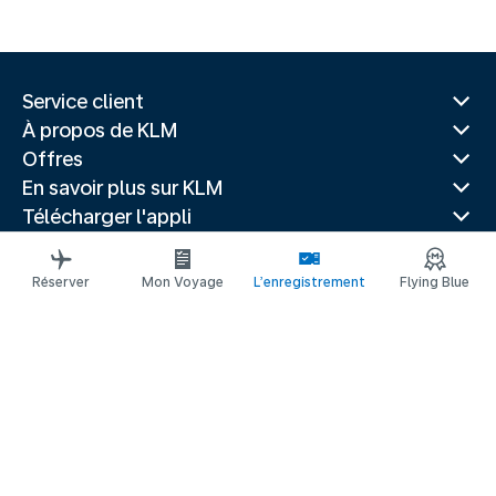
Service client
À propos de KLM
Offres
En savoir plus sur KLM
Télécharger l'appli
Sites Web associés
Guides de voyage
Réserver
Mon Voyage
L’enregistrement
Flying Blue
Destinations les plus populaires
Pays les plus populaires
Itinéraires tendance
Mentions légales
Déclaration de confidentialité
Déclaration d’accessibilité
© 2026 KLM