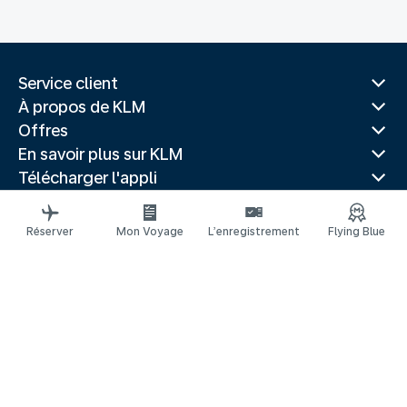
Service client
À propos de KLM
Offres
En savoir plus sur KLM
Télécharger l'appli
Sites Web associés
Guides de voyage
Réserver
Mon Voyage
L’enregistrement
Flying Blue
Destinations les plus populaires
Pays les plus populaires
Itinéraires tendance
Mentions légales
Déclaration de confidentialité
Déclaration d’accessibilité
© 2026 KLM