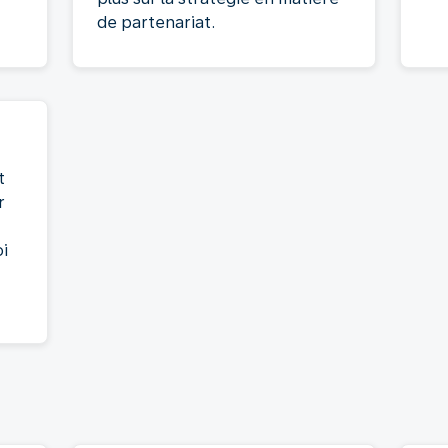
de partenariat.
t
r
i