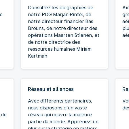
Consultez les biographies de
Ai
pe
notre PDG Marjan Rintel, de
gr
notre directeur financier Bas
aé
Brouns, de notre directeur des
pl
opérations Maarten Stienen, et
aé
de notre directrice des
ressources humaines Miriam
Kartman.
Réseau et alliances
Ra
Avec différents partenaires,
Vo
nous disposons d’un vaste
de
 de
réseau qui couvre la majeure
partie du monde. Apprenez-en
plus sur la stratégie en matière