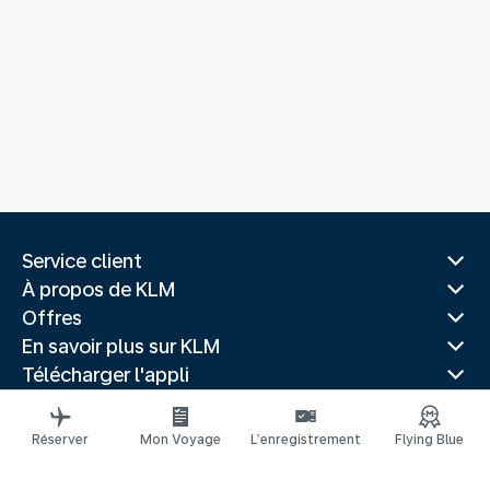
Service client
À propos de KLM
Offres
En savoir plus sur KLM
Télécharger l'appli
Sites Web associés
Guides de voyage
Réserver
Mon Voyage
L’enregistrement
Flying Blue
Destinations les plus populaires
Pays les plus populaires