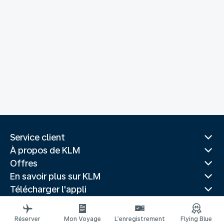
Service client
À propos de KLM
Offres
En savoir plus sur KLM
Télécharger l'appli
Sites Web associés
Guides de voyage
Réserver
Mon Voyage
L’enregistrement
Flying Blue