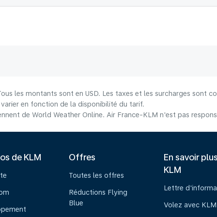
 Tous les montants sont en USD. Les taxes et les surcharges sont co
arier en fonction de la disponibilité du tarif.
nnent de World Weather Online. Air France-KLM n'est pas responsab
pos de KLM
Offres
En savoir plu
KLM
te
Toutes les offres
Lettre d'informa
oom
Réductions Flying
Blue
Volez avec KLM
ppement