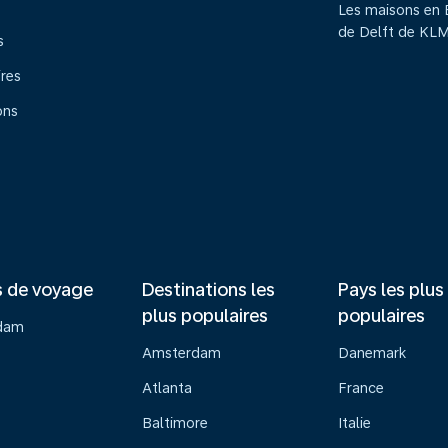
Les maisons en 
de Delft de KL
s
ires
ons
s de voyage
Destinations les
Pays les plus
plus populaires
populaires
dam
Amsterdam
Danemark
Atlanta
France
Baltimore
Italie