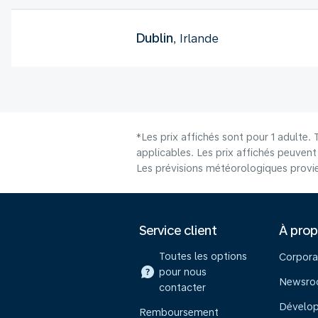
Dublin
, Irlande
*Les prix affichés sont pour 1 adulte.
applicables. Les prix affichés peuvent v
Les prévisions météorologiques provie
Service client
À pro
Toutes les options
Corpora
pour nous
Newsr
contacter
Dévelo
Remboursement