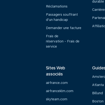
durable
Réclamations
Carrière
Passagers souffrant
Partena
d’un handicap
Affiliati
Demander une facture
Frais de
réservation - Frais de
service
Sites Web
Guide
associés
Amster
airfrance.com
Atlanta
airfranceklm.com
Billund
skyteam.com
Boston