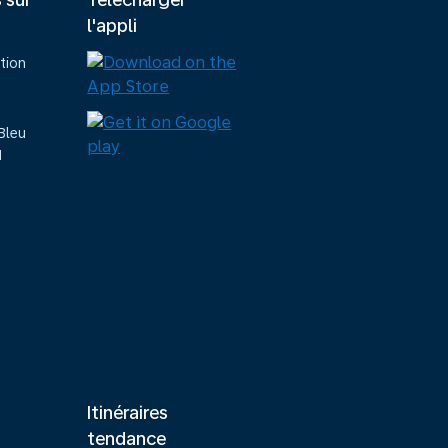
l'appli
tion
Bleu
M
Itinéraires
tendance