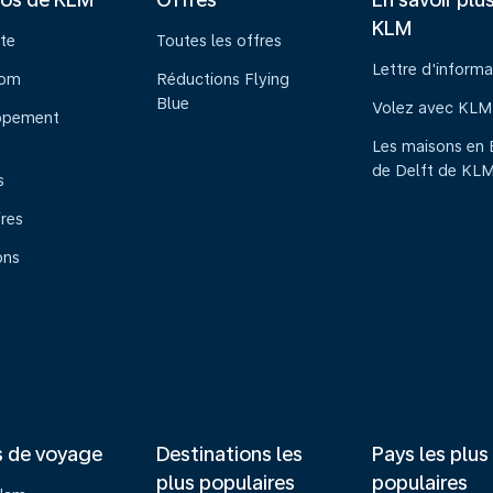
KLM
te
Toutes les offres
Lettre d'informa
oom
Réductions Flying
Blue
Volez avec KLM
ppement
Les maisons en 
de Delft de KL
s
ires
ons
s de voyage
Destinations les
Pays les plus
plus populaires
populaires