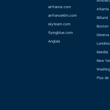
Amster
airfrance.com
Atlanta
airfranceklm.com
Billund
skyteam.com
Boston
flyingblue.com
Geneva
Anglais
Londres
Manille
New Yo
Washin
Plus de