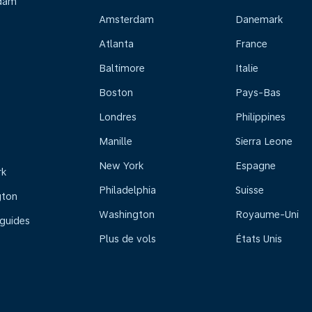
dam
Amsterdam
Danemark
Atlanta
France
Baltimore
Italie
Boston
Pays-Bas
Londres
Philippines
Manille
Sierra Leone
New York
Espagne
rk
Philadelphia
Suisse
gton
Washington
Royaume-Uni
 guides
Plus de vols
États Unis