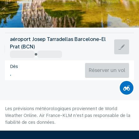
Espagne
aéroport Josep Tarradellas Barcelone-El
Barcelone
Prat (BCN)
25°C
Espagne
Dès
Durée du vol
Août
Réserver un vol
Les prévisions météorologiques proviennent de World
Weather Online. Air France-KLM n'est pas responsable de la
fiabilité de ces données.