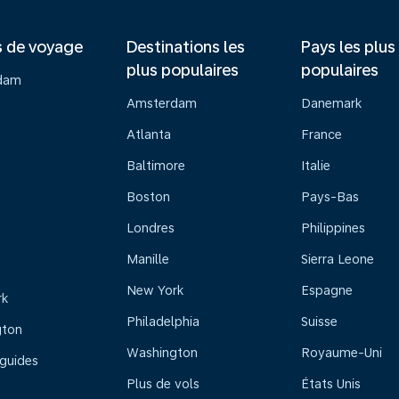
s de voyage
Destinations les
Pays les plus
plus populaires
populaires
dam
Amsterdam
Danemark
Atlanta
France
Baltimore
Italie
Boston
Pays-Bas
Londres
Philippines
Manille
Sierra Leone
New York
Espagne
rk
Philadelphia
Suisse
gton
Washington
Royaume-Uni
 guides
Plus de vols
États Unis