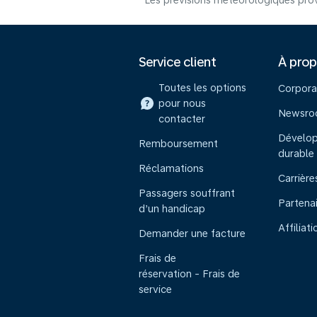
Les prévisions météorologiques prov
Service client
À pro
Toutes les options
Corpora
pour nous
Newsr
contacter
Dévelo
Remboursement
durable
Réclamations
Carrière
Passagers souffrant
Partena
d’un handicap
Affiliati
Demander une facture
Frais de
réservation - Frais de
service