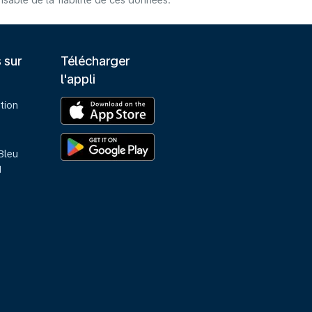
able de la fiabilité de ces données.
s sur
Télécharger
l'appli
tion
Bleu
M