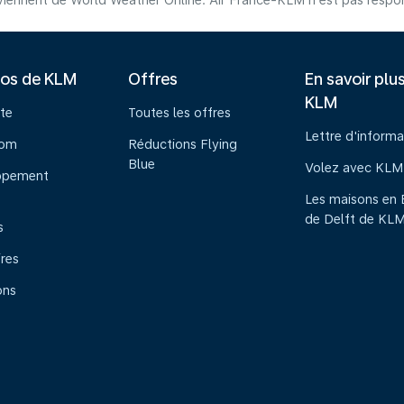
iennent de World Weather Online. Air France-KLM n'est pas respons
pos de KLM
Offres
En savoir plu
KLM
te
Toutes les offres
Lettre d'informa
oom
Réductions Flying
Blue
Volez avec KLM
ppement
Les maisons en 
de Delft de KL
s
ires
ons