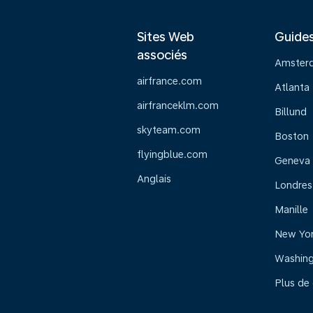
Sites Web
Guide
associés
Amster
airfrance.com
Atlanta
airfranceklm.com
Billund
skyteam.com
Boston
flyingblue.com
Geneva
Anglais
Londres
Manille
New Yo
Washin
Plus de