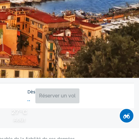
Dès
Réserver un vol
27°C
Août