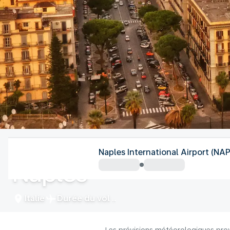
Italie
Naples International Airport (NAP
Naples
Italie
Durée du vol