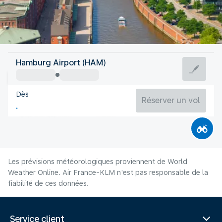
Allemagne
Hamburg Airport (HAM)
Hambourg
Dès
18°C
Allemagne
Réserver un vol
Durée du vol
Août
Les prévisions météorologiques proviennent de World
Weather Online. Air France-KLM n'est pas responsable de la
fiabilité de ces données.
Service client