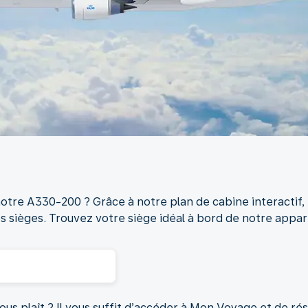
otre A330-200 ? Grâce à notre plan de cabine interactif, v
es sièges. Trouvez votre siège idéal à bord de notre app
us plaît ? Il vous suffit d’accéder à Mon Voyage et de rés