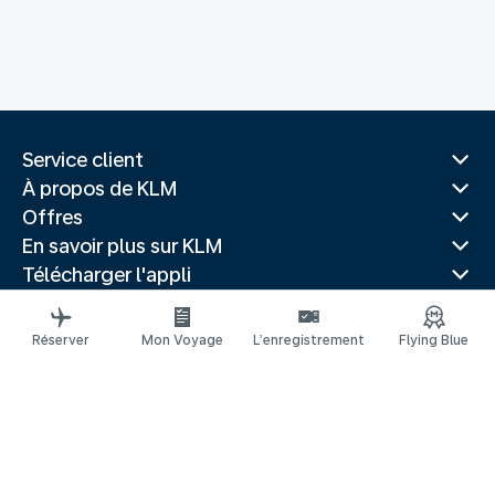
Service client
À propos de KLM
Offres
En savoir plus sur KLM
Télécharger l'appli
Sites Web associés
Guides de voyage
Réserver
Mon Voyage
L’enregistrement
Flying Blue
Destinations les plus populaires
Pays les plus populaires
Itinéraires tendance