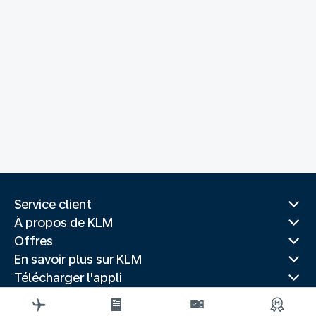
Service client
À propos de KLM
Offres
En savoir plus sur KLM
Télécharger l'appli
Sites Web associés
Guides de voyage